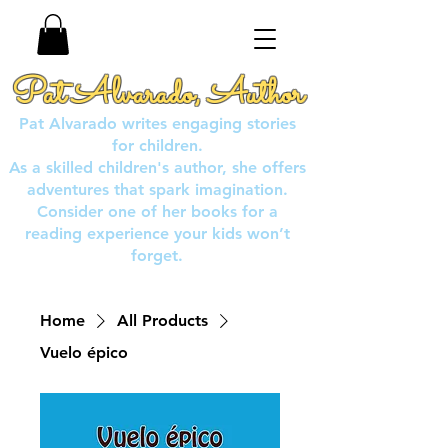
Pat Alvarado, Author
Pat Alvarado writes engaging stories
for children.
As a skilled children's author, she offers
adventures that spark imagination.
Consider one of her books for a
reading experience your kids won’t
forget.
Home
All Products
Vuelo épico