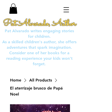
Pat Alvarado, Author
Pat Alvarado writes engaging stories
for children.
As a skilled children's author, she offers
adventures that spark imagination.
Consider one of her books for a
reading experience your kids won’t
forget.
Home
All Products
El aterrizaje brusco de Papá
Noel