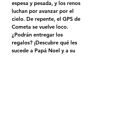
espesa y pesada, y los renos 
luchan por avanzar por el 
cielo. De repente, el GPS de 
Cometa se vuelve loco. 
¿Podrán entregar los 
regalos? ¡Descubre qué les 
sucede a Papá Noel y a su 
fiel equipo en el viaje en 
trineo más emocionante del 
año! Descubre datos 
sorprendentes sobre los 
renos y los héroes del 
servicio de búsqueda y 
rescate.
Galardonado con el 
prestigioso premio 
Mom's 
Choice Gold Award
.